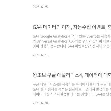
필요한 것으로 알 고 있습니다.해당 단계까지 하면 구글 g
2025. 6. 25.
인 및 직접 설치 방법태그 안내보기 클릭설정 - 데이터 수
ID 확인 가능한 영역 설치안내 - 직접설치 클릭 구글
확인가능합니다.해당 코드를 웹사이트 헤드영역에 직접 설
토리 헤드 영역에 심었습니다. ..
GA4 데이터의 이해, 자동수집 이벤트,
GA4(Google Analytics 4)의 이벤트(Event)
의 Universal Analytics(UA)와는 구조와 방식이
것이 굉장히 중요합니다.GA4 이벤트란?사용자의 모든 
보기, 버튼 클릭, 스크롤, 영상 재생, 구매 등GA4에
2025. 6. 21.
든 데이터는 이벤트 형태로 수집됩니다. GA4 이벤트의 종류1
Collected Events)기본태그, 자동으로 수집되는 
자동으로 수집되는 이벤트2) 향상된 측정 이벤트 (Enhanc
왕초보 구글 애널리틱스4, 데이터에 대
구글 애널리틱스4를 사용하는 목적에 대한 이해 구글 애널리틱스
GA4)를 사용하는 목적은 웹사이트나 앱에서 발생하는 
데이터 기반의 의사결정을 내리는 것입니다. GA4는 단순
정’을 이해하고 분석하여,마케팅 효율을 높이고 비즈니스
2025. 6. 20.
체 = 전환율이 높은 매체 찾기고품질 유저 - 또 다른 채
어지는 유저들의 행동을 찾는 방법 OKR (objective key