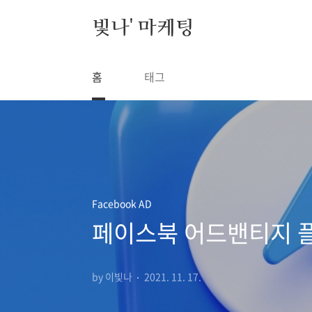
본문 바로가기
빛나' 마케팅
홈
태그
Facebook AD
페이스북 어드밴티지 플러
by 이빛나
2021. 11. 17.