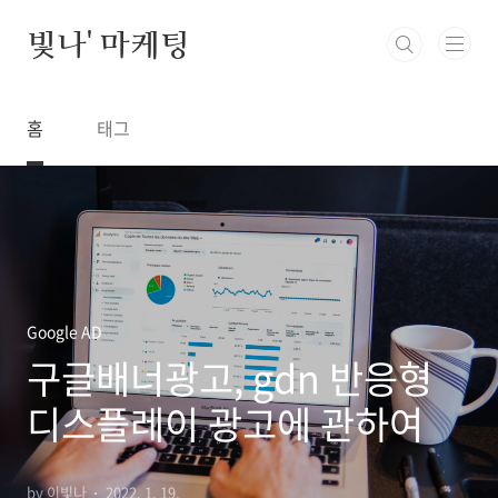
본문 바로가기
빛나' 마케팅
홈
태그
Google AD
구글배너광고, gdn 반응형
디스플레이 광고에 관하여
by 이빛나
2022. 1. 19.