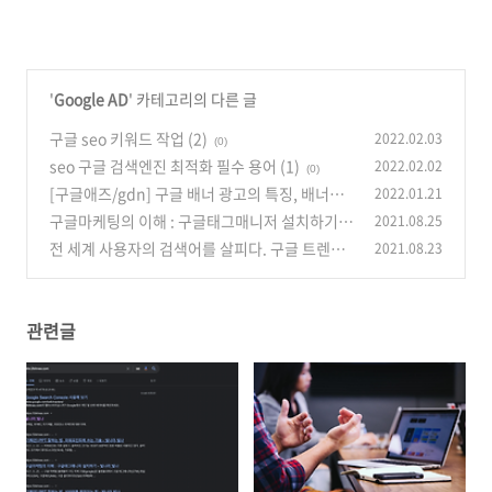
'
Google AD
' 카테고리의 다른 글
구글 seo 키워드 작업 (2)
2022.02.03
(0)
seo 구글 검색엔진 최적화 필수 용어 (1)
2022.02.02
(0)
[구글애즈/gdn] 구글 배너 광고의 특징, 배너사
2022.01.21
이즈
구글마케팅의 이해 : 구글태그매니저 설치하기
2021.08.25
(0)
전 세계 사용자의 검색어를 살피다. 구글 트렌드
2021.08.23
(0)
사용하기
(0)
관련글